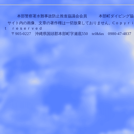
本部警察署水難事故防止推進協議会会員 本部町ダイビン
サイト内の画像、文章の著作権は一切放棄しておりません。Cｏｐｙｒｉ
ｔ ｒｅｓｅｒｖｅｄ
〒905-0227 沖縄県国頭郡本部町字瀬底550 tel&fax 0980-47-4837