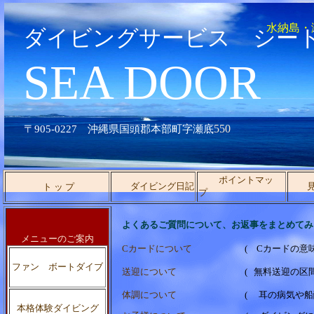
水納島・
ダイビングサービス シー
SEA DOOR
550
905-0227
沖縄県国頭郡本部町字瀬底
ポイントマッ
ダイビング日記
見ら
ト ッ プ
プ
よくあるご質問について、お返事をまとめてみ
メニューのご案内
Cカードについて
( Cカードの意
ファン ボートダイブ
送迎について
( 無料送迎の区
体調について
( 耳の病気や
本格体験ダイビング