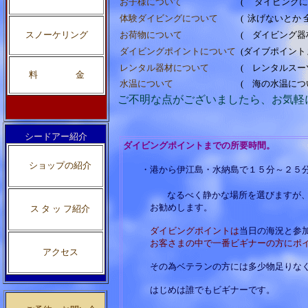
お子様について
( ダイビング
体験ダイビングについて
( 泳げないとか
スノーケリング
お荷物について
( ダイビング
ダイビングポイントについて
(ダイブポイント
レンタル器材について
( レンタルス
料 金
水温について
( 海の水温につ
ご不明な点がございましたら、お気軽
シードアー紹介
ダイビングポイントまでの所要時間。
ショップの紹介
・港から伊江島・水納島で１５分～２
なるべく静かな場所を選びますが
お勧めします。
ス タ ッ フ紹介
ダイビングポイントは
当日の海況と参
お客さまの中で一番ビギナーの方にポイ
アクセス
その為ベテランの方には多少物足りなく感
はじめは誰でもビギナーです。